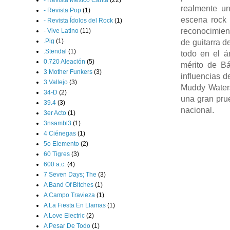
- Revista México Canta
(22)
realmente un
- Revista Pop
(1)
escena rock 
- Revista Ídolos del Rock
(1)
reconocimien
- Vive Latino
(11)
.Pig
(1)
de guitarra d
.Stendal
(1)
todo en el á
0.720 Aleación
(5)
mérito de Bá
3 Mother Funkers
(3)
influencias d
3 Vallejo
(3)
Muddy Waters
34-D
(2)
una gran prue
39.4
(3)
nacional.
3er Acto
(1)
3nsambl3
(1)
4 Ciénegas
(1)
5o Elemento
(2)
60 Tigres
(3)
600 a.c.
(4)
7 Seven Days; The
(3)
A Band Of Bitches
(1)
A Campo Travieza
(1)
A La Fiesta En Llamas
(1)
A Love Electric
(2)
A Pesar De Todo
(1)