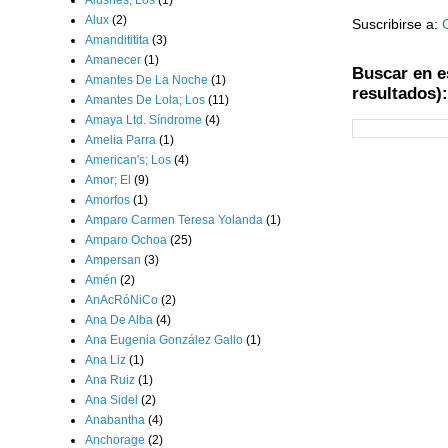
Alushes; Los
(1)
Alux
(2)
Suscribirse a:
Amandititita
(3)
Amanecer
(1)
Buscar en e
Amantes De La Noche
(1)
resultados):
Amantes De Lola; Los
(11)
Amaya Ltd. Síndrome
(4)
Amelia Parra
(1)
American's; Los
(4)
Amor; El
(9)
Amorfos
(1)
Amparo Carmen Teresa Yolanda
(1)
Amparo Ochoa
(25)
Ampersan
(3)
Amén
(2)
AnAcRóNiCo
(2)
Ana De Alba
(4)
Ana Eugenia González Gallo
(1)
Ana Liz
(1)
Ana Ruiz
(1)
Ana Sidel
(2)
Anabantha
(4)
Anchorage
(2)