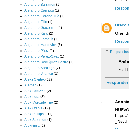
Alejandro Barrañón
(1)
Respon
Alejandro Campos
(1)
Alejandro Corona Trío
(1)
Alejandro Filio
(1)
Draco 
Alejandro Giacomán
(1)
Gran di
Alejandro Karo
(2)
Alejandro Lomelín
(1)
Respon
Alejandro Marcovich
(5)
Alejandro Páez
(1)
Respuestas
Alejandro Pérez-Sáez
(1)
Anón
Alejandro Rodríguez Castro
(1)
Alejandro Santiago
(2)
Y el 
Alejandro Velasco
(3)
Aleks Syntek
(12)
Responder
Alemán
(1)
Alex Lantzeta
(2)
Alex Lora
(3)
Anóni
Alex Mercado Trío
(2)
Alex Otaola
(12)
NUEVO
Alex Phillips III
(1)
https:
Alex Salomón
(1)
_NsvU
Alexitimia
(1)