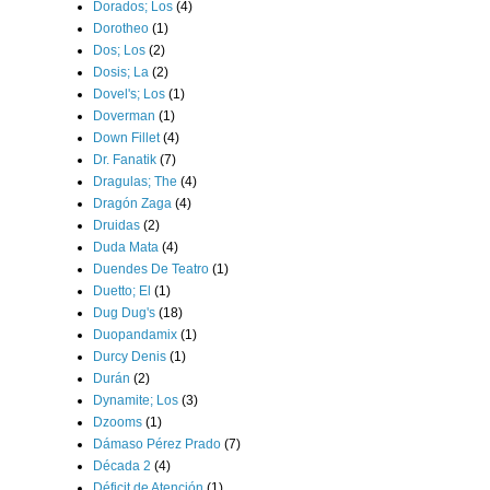
Dorados; Los
(4)
Dorotheo
(1)
Dos; Los
(2)
Dosis; La
(2)
Dovel's; Los
(1)
Doverman
(1)
Down Fillet
(4)
Dr. Fanatik
(7)
Dragulas; The
(4)
Dragón Zaga
(4)
Druidas
(2)
Duda Mata
(4)
Duendes De Teatro
(1)
Duetto; El
(1)
Dug Dug's
(18)
Duopandamix
(1)
Durcy Denis
(1)
Durán
(2)
Dynamite; Los
(3)
Dzooms
(1)
Dámaso Pérez Prado
(7)
Década 2
(4)
Déficit de Atención
(1)