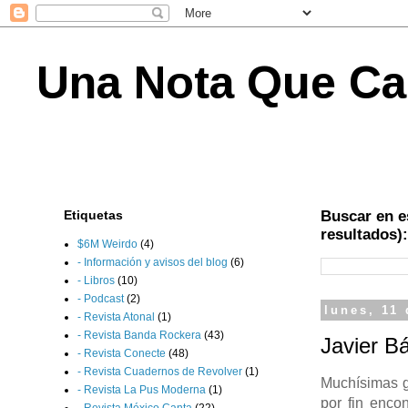
Una Nota Que Ca
Etiquetas
Buscar en e
resultados):
$6M Weirdo
(4)
- Información y avisos del blog
(6)
- Libros
(10)
- Podcast
(2)
lunes, 11
- Revista Atonal
(1)
- Revista Banda Rockera
(43)
Javier B
- Revista Conecte
(48)
- Revista Cuadernos de Revolver
(1)
Muchísimas 
- Revista La Pus Moderna
(1)
por fin encon