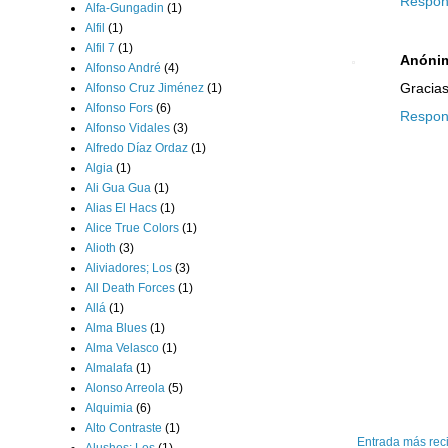
Respon
Alfa-Gungadin
(1)
Alfil
(1)
Alfil 7
(1)
Anóni
Alfonso André
(4)
Gracias
Alfonso Cruz Jiménez
(1)
Alfonso Fors
(6)
Respon
Alfonso Vidales
(3)
Alfredo Díaz Ordaz
(1)
Algia
(1)
Ali Gua Gua
(1)
Alias El Hacs
(1)
Alice True Colors
(1)
Alioth
(3)
Aliviadores; Los
(3)
All Death Forces
(1)
Allá
(1)
Alma Blues
(1)
Alma Velasco
(1)
Almalafa
(1)
Alonso Arreola
(5)
Alquimia
(6)
Alto Contraste
(1)
Entrada más rec