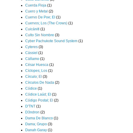
Cuerda Floja
(1)
Cuero y Metal
(2)
Cuervo De Poe; El
(1)
Cuervos; Los (The Crows)
(1)
Cuicánitl
(1)
Culto Sin Nombre
(3)
Cyber Pachukote Sound System
(1)
Cyteres
(3)
Cássiel
(1)
Cáñamo
(1)
César Huesca
(1)
Cíclopes; Los
(1)
Círculo; El
(3)
Círculos De Nada
(2)
Códice
(1)
Códice Laúd; El
(1)
Código Postal; El
(2)
D'TNT
(1)
D3ndron
(2)
Dama De Blanco
(1)
Dama; Grupo
(3)
Danah Garay
(1)