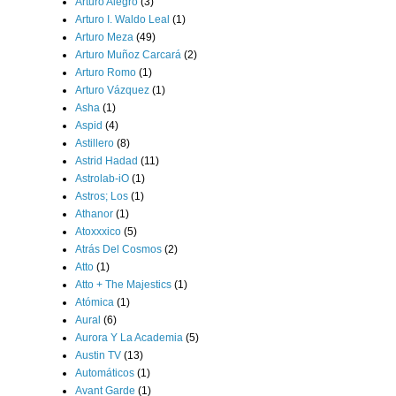
Arturo Alegro
(3)
Arturo I. Waldo Leal
(1)
Arturo Meza
(49)
Arturo Muñoz Carcará
(2)
Arturo Romo
(1)
Arturo Vázquez
(1)
Asha
(1)
Aspid
(4)
Astillero
(8)
Astrid Hadad
(11)
Astrolab-iO
(1)
Astros; Los
(1)
Athanor
(1)
Atoxxxico
(5)
Atrás Del Cosmos
(2)
Atto
(1)
Atto + The Majestics
(1)
Atómica
(1)
Aural
(6)
Aurora Y La Academia
(5)
Austin TV
(13)
Automáticos
(1)
Avant Garde
(1)