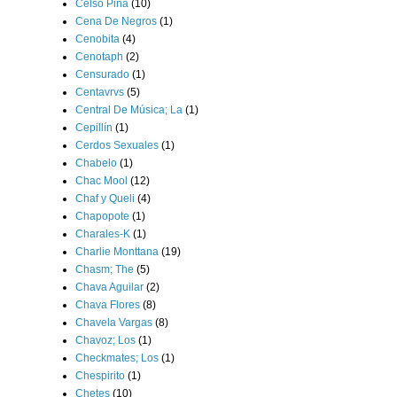
Celso Piña
(10)
Cena De Negros
(1)
Cenobita
(4)
Cenotaph
(2)
Censurado
(1)
Centavrvs
(5)
Central De Música; La
(1)
Cepillín
(1)
Cerdos Sexuales
(1)
Chabelo
(1)
Chac Mool
(12)
Chaf y Queli
(4)
Chapopote
(1)
Charales-K
(1)
Charlie Monttana
(19)
Chasm; The
(5)
Chava Aguilar
(2)
Chava Flores
(8)
Chavela Vargas
(8)
Chavoz; Los
(1)
Checkmates; Los
(1)
Chespirito
(1)
Chetes
(10)