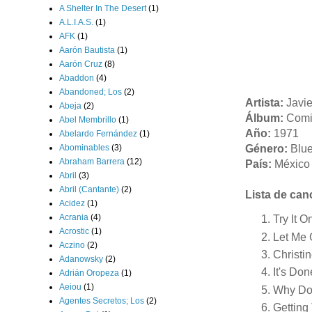
A Shelter In The Desert
(1)
A.L.I.A.S.
(1)
AFK
(1)
Aarón Bautista
(1)
Aarón Cruz
(8)
Abaddon
(4)
Abandoned; Los
(2)
Artista:
Javie
Abeja
(2)
Álbum:
Com
Abel Membrillo
(1)
Año:
1971
Abelardo Fernández
(1)
Abominables
(3)
Género:
Blu
Abraham Barrera
(12)
País:
México
Abril
(3)
Abril (Cantante)
(2)
Lista de can
Acidez
(1)
Acrania
(4)
Try It 
Acrostic
(1)
Let Me 
Aczino
(2)
Christi
Adanowsky
(2)
It's Do
Adrián Oropeza
(1)
Aeiou
(1)
Why Do
Agentes Secretos; Los
(2)
Getting