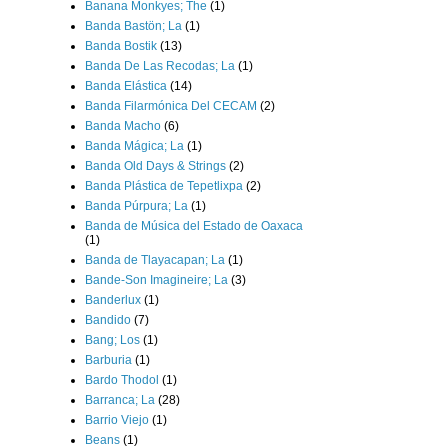
Banana Monkyes; The
(1)
Banda Bastön; La
(1)
Banda Bostik
(13)
Banda De Las Recodas; La
(1)
Banda Elástica
(14)
Banda Filarmónica Del CECAM
(2)
Banda Macho
(6)
Banda Mágica; La
(1)
Banda Old Days & Strings
(2)
Banda Plástica de Tepetlixpa
(2)
Banda Púrpura; La
(1)
Banda de Música del Estado de Oaxaca
(1)
Banda de Tlayacapan; La
(1)
Bande-Son Imagineire; La
(3)
Banderlux
(1)
Bandido
(7)
Bang; Los
(1)
Barburia
(1)
Bardo Thodol
(1)
Barranca; La
(28)
Barrio Viejo
(1)
Beans
(1)