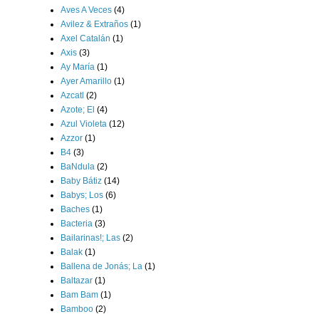
Aves A Veces
(4)
Avilez & Extraños
(1)
Axel Catalán
(1)
Axis
(3)
Ay María
(1)
Ayer Amarillo
(1)
Azcatl
(2)
Azote; El
(4)
Azul Violeta
(12)
Azzor
(1)
B4
(3)
BaNdula
(2)
Baby Bátiz
(14)
Babys; Los
(6)
Baches
(1)
Bacteria
(3)
Bailarinas!; Las
(2)
Balak
(1)
Ballena de Jonás; La
(1)
Baltazar
(1)
Bam Bam
(1)
Bamboo
(2)