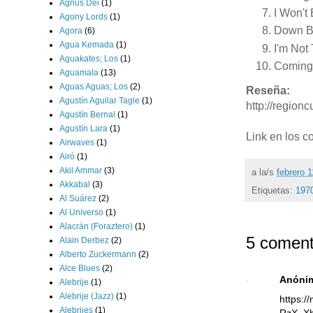
Agnus Dei
(1)
I Won't
Agony Lords
(1)
Down B
Agora
(6)
Agua Kemada
(1)
I'm Not
Aguakates; Los
(1)
Coming
Aguamala
(13)
Aguas Aguas; Los
(2)
Reseña:
Agustín Aguilar Tagle
(1)
http://regio
Agustín Bernal
(1)
Agustín Lara
(1)
Link en los c
Airwaves
(1)
Airó
(1)
Akil Ammar
(3)
a la/s
febrero 
Akkabal
(3)
Etiquetas:
1970
Al Suárez
(2)
Al Universo
(1)
Alacrán (Foraztero)
(1)
5 coment
Alain Derbez
(2)
Alberto Zuckermann
(2)
Alce Blues
(2)
Anóni
Alebrije
(1)
Alebrije (Jazz)
(1)
https:
Alebrijes
(1)
RzX_Xh